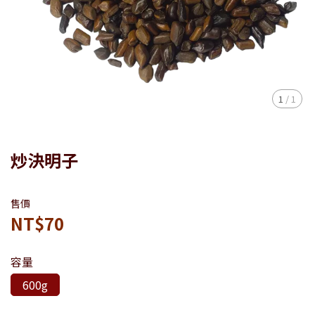
1
/
1
炒決明子
售價
NT$70
容量
600g