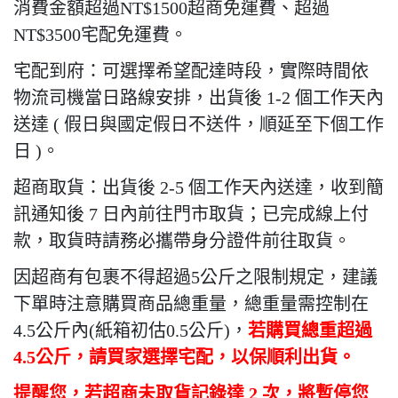
消費金額超過NT$1500超商免運費、超過
NT$3500宅配免運費。
宅配到府：可選擇希望配達時段，實際時間依
物流司機當日路線安排，出貨後 1-2 個工作天內
送達 ( 假日與國定假日不送件，順延至下個工作
日 )。
超商取貨：出貨後 2-5 個工作天內送達，收到簡
訊通知後 7 日內前往門市取貨；已完成線上付
款，取貨時請務必攜帶身分證件前往取貨。
因超商有包裹不得超過
5
公斤之限制規定，建議
下單時注意購買商品總重量，總重量需控制在
4.5
公斤內
(
紙箱初估
0.5
公斤
)
，
若購買總重超過
4.5
公斤，請買家選擇宅配，以保順利出貨。
提醒您，若超商未取貨記錄達
2
次，將暫停您