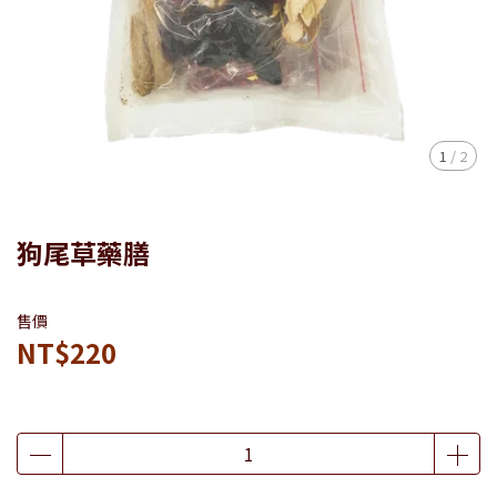
1
/
2
狗尾草藥膳
售價
NT$220